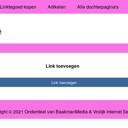
Linktegoed kopen
Artikelen
Alle dochterpagina's
ë
Link toevoegen
Link toevoegen
ight © 2021 Onderdeel van
BaakmanMedia
&
Vrolijk Internet S